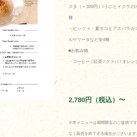
スタ（＋300円）/うにとイクラの
種
・ピッツァ：夏タコとアスパラガス
ルゲリータなど全4種
■お飲み物
・コーヒー / 紅茶 / グァバ / オレ
2,780円（税込）〜
※本メニューは期間限定のご提供で
なく販売を終了する場合がございます