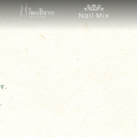
す。
、
。