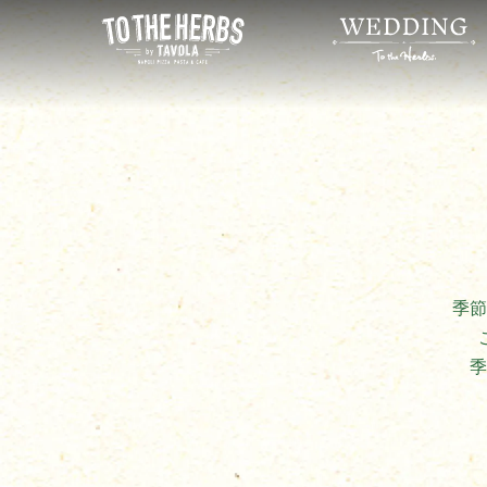
コ
ン
テ
ン
ツ
へ
ス
キ
ッ
プ
季節
季