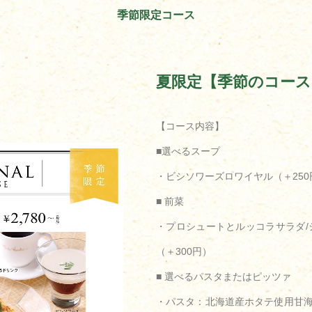
季節限定コース
夏限定【季節のコース
【コース内容】
■選べるスープ
・ビシソワーズロワイヤル（＋250
■ 前菜
・プロシュートとルッコラサラダ/
（＋300円）
■ 選べるパスタまたはピッツァ
・パスタ：北海道産ホタテ使用甘