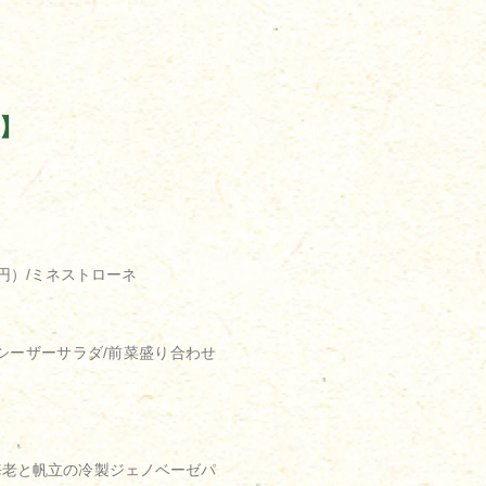
】
円）/ミネストローネ
シーザーサラダ/前菜盛り合わせ
海老と帆立の冷製ジェノベーゼパ